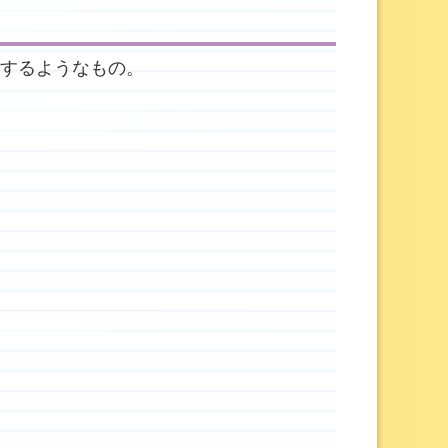
言するようなもの。
る。