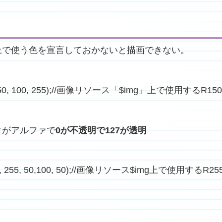
上で使う色を宣言しておかないと描画できない。
($img, 150, 100, 255);//画像リソース「$img」上で使用するR
タがアルファで
0が不透明で127が透明
($img, 255, 50,100, 50);//画像リソース$img上で使用するR