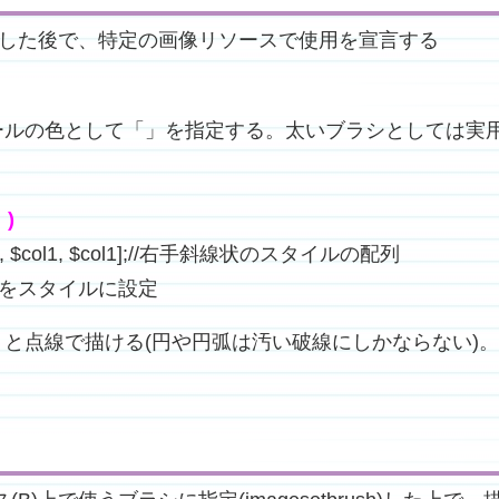
義した後で、特定の画像リソースで使用を宣言する
ールの色として「」を指定する。太いブラシとしては実
)
, $col1, $col1, $col1];//右手斜線状のスタイルの配列
$style1をスタイルに設定
と点線で描ける(円や円弧は汚い破線にしかならない)