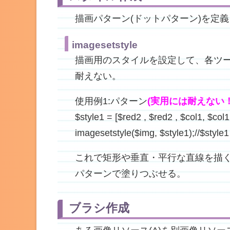
描画パターン(ドットパターン)を定
imagesetstyle
描画用のスタイルを設定して、各ツ
耐えない。
使用例1:パターン
(実用には耐えない！
$style1 = [$red2 , $red2 , $col1
imagesetstyle($img, $style1);//
これで矩形や垂直・平行な直線を描く
パターンで塗りつぶせる。
ブラシ作成