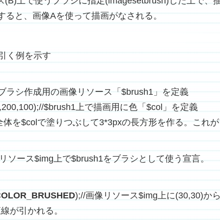
B)上で使うブラシに指定(imagesetbrush)した上
を指定すると、画像Aを使って描画がなされる。
を引く例を示す
or(3,3);//ブラシ作成用の画像リソース「$brush1」を定義
sh1,50,200,100);//$brush1上で描画用に色「$col」を定義
l);//$brush1全体を$colで塗りつぶして3*3pxの長方形を作る
);//画像リソース$img上で$brush1をブラシとして使う宣言。
COLOR_BRUSHED
);//画像リソース$img上に(30,30)
の直線が引かれる。