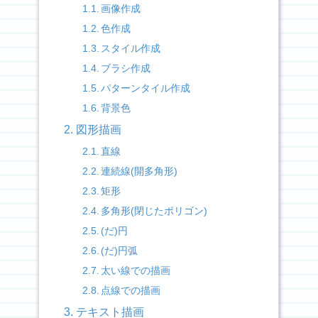
画像作成
色作成
スタイル作成
ブラシ作成
パターンタイル作成
背景色
図形描画
直線
連続線(開多角形)
矩形
多角形(閉じたポリゴン)
(だ)円
(だ)円弧
太い線での描画
点線での描画
テキスト描画