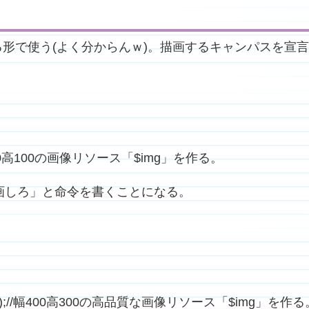
る形で使う(よく分からんｗ)。描画するキャンパスを宣
);//幅100高100の画像リソース「$img」を作る。
描画しろ」と命令を書くことになる。
r(400,300);//幅400高300の高品質な画像リソース「$img」を作