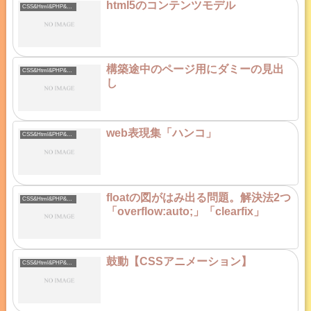
html5のコンテンツモデル
CSS&Html&PHP&Java
構築途中のページ用にダミーの見出
CSS&Html&PHP&Java
し
web表現集「ハンコ」
CSS&Html&PHP&Java
floatの図がはみ出る問題。解決法2つ
CSS&Html&PHP&Java
「overflow:auto;」「clearfix」
鼓動【CSSアニメーション】
CSS&Html&PHP&Java