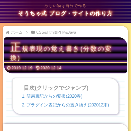
欲しい物は自分で作る
そうちゃ式 ブログ・サイトの作り方
ホーム
CSS&Html&PHP&Java
正
規表現の覚え書き(分数の変
換)
2019.12.19
2020.12.14
目次(クリックでジャンプ)
簡易表記からの変換(2020春)
プラグイン表記からの置き換え(202012末)