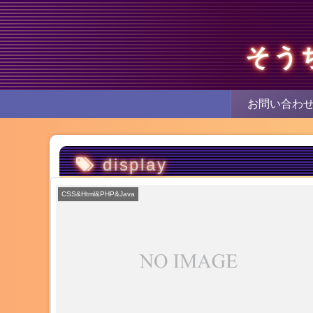
そう
お問い合わ
display
CSS&Html&PHP&Java