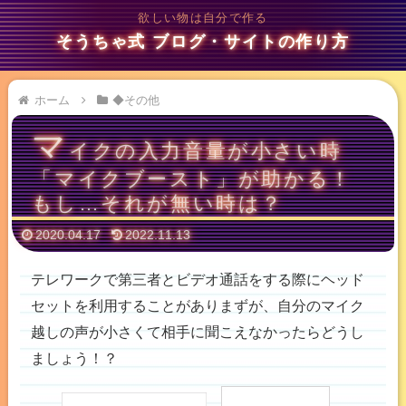
欲しい物は自分で作る
そうちゃ式 ブログ・サイトの作り方
ホーム
◆その他
マ
イクの入力音量が小さい時
「マイクブースト」が助かる！
もし…それが無い時は？
2020.04.17
2022.11.13
テレワークで第三者とビデオ通話をする際にヘッド
セットを利用することがありまずが、自分のマイク
越しの声が小さくて相手に聞こえなかったらどうし
ましょう！？