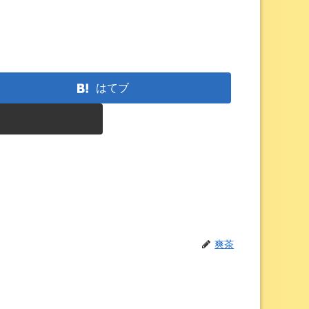
はてブ
ー
爽茶